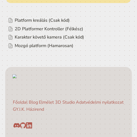
⚠️
Ez a tutorial félkész!   ⚠️
Platform kreálás (Csak kód)
2D Platformer Kontroller (Félkész)
Karakter követő kamera (Csak kód)
Mozgó platform (Hamarosan)