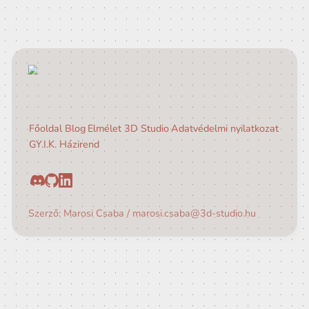
Timeline (Hamaro
Főoldal
Blog
Elmélet
3D Studio
Adatvédelmi nyilatk
GY.I.K.
Házirend
Szerző: Marosi Csaba / marosi.csaba@3d-studio.hu