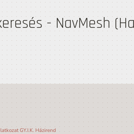
keresés - NavMesh (H
latkozat
GY.I.K.
Házirend