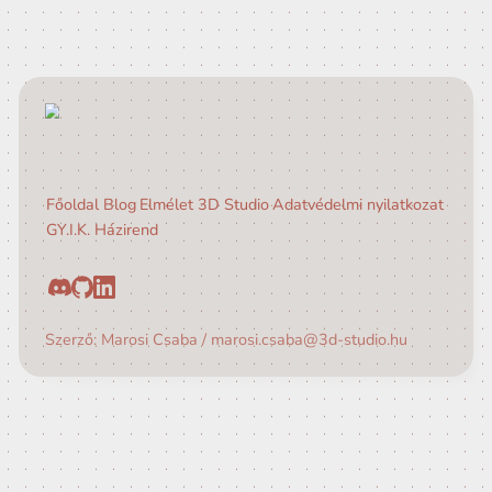
Generikusok (Hama
Főoldal
Blog
Elmélet
3D Studio
Adatvédelmi nyilatk
GY.I.K.
Házirend
Szerző: Marosi Csaba / marosi.csaba@3d-studio.hu