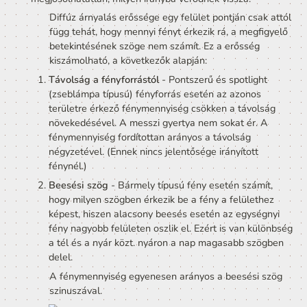
Azt, hogy a fény hogyan jelenik meg a felületen azt nem
a fényforrás és annak térbeli helyzete határozza meg, a
felület materialja is számít.
Erősen leegyszerűsítve a mögöttes fizikát, három féle 
árnyalhat egy fény egy felületet: 
Diffúz
, 
Spekuláris
, és 
Ambiens
 módon. Ezek technikai megvalósítása és minő
nagyban függ a renderelési algoritmustól: Lásd: 
Renderelési stratégiák
Diffúz árnyalás:
 Diffúz árnyalás esetén feltételezzük
nincsen kapcsolat aközött, hogy milyen irányból esik
fény az anyagra és, hogy ez a fény milyen irányba ve
vissza. Ennek oka, hogy a diffúz felület mikroszkopik
szinten nagyon erősen barázdált, recés és az egyes 
fényrészecsék ezen a egyenetlen felületen 
megjósolhatatlan, milyen irányba verődnek vissza.
Diffúz árnyalás erőssége egy felület pontján csa