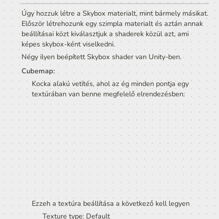
fénybeállításokra, amikkel a környezet színét és a glo
ambiens fényeket adhatjuk meg. Ezen beállítások a 
következő módon érhetők el:
Felső menüsáv / Window / Rendering / Lighting / 
Environment
Az ezen menüben történt módosítások a megnyitott 
Scene-re érvényesek.
Egy fontos ilyen globális beállítás a Skybox. Ez azt ad
meg, hogy végtelen távolságban milyen színe legyen
környezetnek. Tehát, ha a kamera előtt valamilyen 
irányban nincsen semmi, akkor annak a pixelnek a szí
SkyBox adja meg.
A Skybox egy speciális material, amit elképzelhetünk
mint egy hagyományos mesh-en használatos materiál
amit egy tökéletesen gömbölyű labda modellre tenné
a material valami módon megadja a gömb felszínéne
színét minden egyes pontban. Most képzeljük el, ho