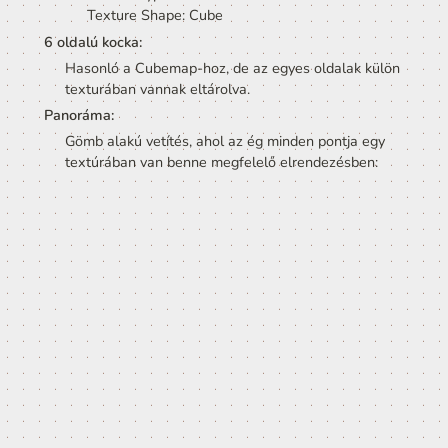
kívülről nézünk rá a labdára, hanem összezsugorodu
annak sugarához képest elhanyagolhatóan kicsire, és
bekerülünk ezen gömb közepébe. Ekkor bármerre né
azt a színt látjuk, ami a gömb felszíne az adott pontb
Tehát egy gömb és az ég ilyen formán megfeleltethe
egymásnak. Mivel 3D grafikában a material tudja me
bármilyen alakzat felszínét, ezt használhatjuk Skybo
is.
 Az ebben a példában vett gömb, helyett néha kockát 
használunk. Innen a Skybox név.
Úgy hozzuk létre a Skybox materialt, mint bármely má
Először létrehozunk egy szimpla materialt és aztán 
beállításai közt kiválasztjuk a shaderek közül azt, ami
képes skybox-ként viselkedni.
Négy ilyen beépített Skybox shader van Unity-ben. 
Cubemap: