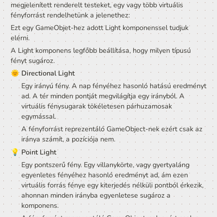
A Unity Fény komponens
Ha meg szeretnénk világítani a számítógépes grafikában
megjelenített renderelt testeket, egy vagy több virtuális 
fényforrást rendelhetünk a jelenethez:
Ezt egy GameObjet-hez adott Light komponenssel tudju
elérni.
A Light komponens legfőbb beállítása, hogy milyen típu
fényt sugároz.
🌞 
Directional Light
Egy irányú fény. A nap fényéhez hasonló hatású ere
ad. A tér minden pontját megvilágítja egy irányból. A 
virtuális fénysugarak tökéletesen párhuzamosak 
egymással.
A fényforrást reprezentáló GameObject-nek ezért cs
iránya számít, a pozíciója nem.
💡 
Point Light