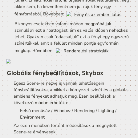
 Irányított fény elosztása alacsony és magas beesési szög 
mellett
Spekuláris árnyalás /  Specuar lighting
:
Legegyszerűbben úgy lehetne ezt az árnyalást közna
fordítani, hogy a spekuláris fény a “tükröződés” vagy
“becsillanás” effektet jelenti.
Mikor egy felület nem annyira komplikált, hogy a 
visszaverés iránya ne függjön a beeső fény szögétől,
hanem részben vagy teljesen megjósolható a kimenő 
akkor spekuláris árnyalásról beszélünk.
A felület egy pontjától a kamera, valamint a fény ir
mutató sugarak közti szöget kell ekkor felhasználni 
számításhoz. Minél tompább ez a szög annál erőseb
becsillanás mértéke.
Ambiens fény