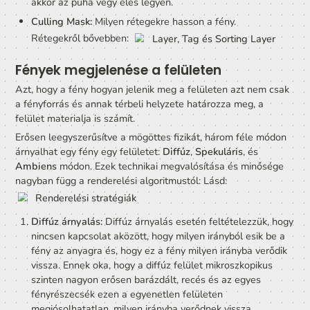
és spotlight fényforrás hatása.
Ezen hatás hagyományos Unity renderer (mem SRP)
esetén lineárisan csökken a távolsággal a megfelelő
sugáron belül.
A fényforráshoz közel maximális az intenzitás.
A Range-en (sugáron) kívül nulla.
A kettő között lineárisan, arányosan csökken. Te
egy ponton a fény erőssége =

Max intenzitás * (1 - (pont és fényforrás távolság
Range))
Shadow Type:
  Vessen-e árnyékkot a fény és ha igen
akkor az puha vegy éles legyen.
Culling Mask:
 Milyen rétegekre hasson a fény.

Rétegekről bővebben: 
Layer, Tag és Sorting La
Fények megjelenése a felületen