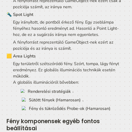
Egy pontszerű fény. Egy villanykörte, vagy gyertyalán
egyenletes fényéhez hasonló eredményt ad, ám eze
virtuális forrás fénye egy kiterjedés nélküli pontból ér
ahonnan minden irányba egyenletese sugároz a 
komponens.
A fényforrást reprezentáló GameObject-nek ezért cs
pozíciója számít, az iránya nem.
🔦 
Spot Light
Egy irányított, de pontból érkező fény. Egy zseblámpa
fényéhez hasonló eredményt ad. Hasonló a Point Li
hoz, de ez a sugárzás iránya nem egyenletes.
A fényforrást reprezentáló GameObject-nek ezért az
pozíciója és az iránya is számít.
🟨 
Area Lights
Egy területről szétszóródó fény. Szórt, tompa, lágy fé
eredményez. Ez globális illuminációs technikák eseté