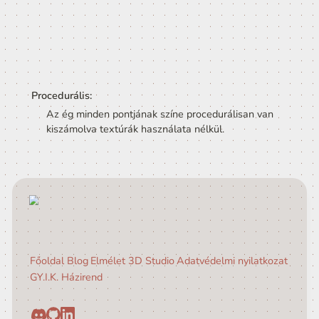
Kocka alakú vetítés, ahol az ég minden pontja egy
textúrában van benne megfelelő elrendezésben:
Ezzeh a textúra beállítása a következő kell legy
Texture type: Default

Texture Shape: Cube
6 oldalú kocka:
Hasonló a Cubemap-hoz, de az egyes oldalak kül
texturában vannak eltárolva.