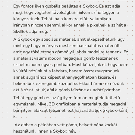
A valóságban nem csak közvetlenül fényforrásokból
érkezik fény egy felületre, hanem a fény részecskéi 
változatosan pattognak a tér felületein mielőtt sze
jutnak. Emiatt ritkán látunk teljesen sötét felületeke
akkor sem, ha közvetlenül nem jut rájuk fény egy 
fényforrásból. Bővebben: 
Fény és az emberi lá
Bizonyos esetekben valami módon megpróbáljuk 
szimulálni ezt a “pattogást, ám ez valós időben neh
lehet. Gyakran csak “odacsaljuk” ezt a fényt egy egy
színértékkel, amit a felület minden pontja egyformán
megkap. Bővebben: 
Renderelési stratégiák
Globális fénybeállítások, Skybox
Egész Scene-re nézve is vannak lehetőségein 