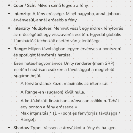
működik. 

A globális illuminációról bővebben:
,

Renderelési stratégiák
,

Sütött fények (Hamarosan)
Fény és tükröződés Probe-ok (Hamarosan)
Fény komponensek egyéb fontos 
beállításai
Color / Szín:
 Milyen színű legyen a fény.
Intenzity
: A fény erőssége. Minél nagyobb, annál job
érvényesül, annál erősebb a fény.
Intenzity Multiplyer:
 Mennyit veszít egy indirek fényf
az erősségéből egy visszaverés esetén. Egyedül glob
illuminációs technikák esetén van jelentősége.
Range:
 Milyen távolságban legyen érvényes a ponts