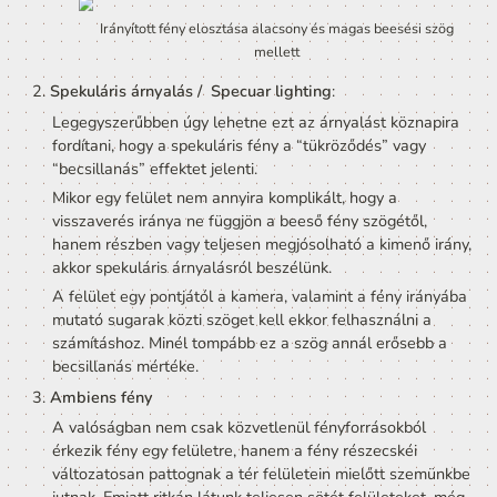
függ tehát, hogy mennyi fényt érkezik rá, a megf
betekintésének szöge nem számít. Ez a erősség 
kiszámolható, a következők alapján:
Távolság a fényforrástól
 - Pontszerű és spotligh
(zseblámpa típusú) fényforrás esetén az azonos 
területre érkező fénymennyiség csökken a távol
növekedésével. A messzi gyertya nem sokat ér. 
fénymennyiség fordítottan arányos a távolság 
négyzetével. (Ennek nincs jelentősége irányított 
fénynél.)
Beesési szög 
- Bármely típusú fény esetén számí
hogy milyen szögben érkezik be a fény a felületh
képest, hiszen alacsony beesés esetén az egysé
fény nagyobb felületen oszlik el. Ezért is van kü
a tél és a nyár közt. nyáron a nap magasabb szö
delel.
A fénymennyiség egyenesen arányos a beesési 
szinuszával.