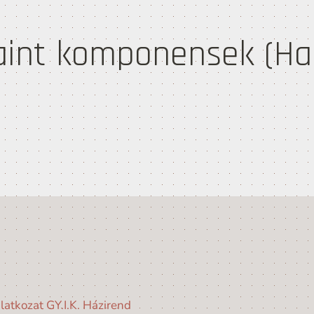
aint komponensek (H
latkozat
GY.I.K.
Házirend