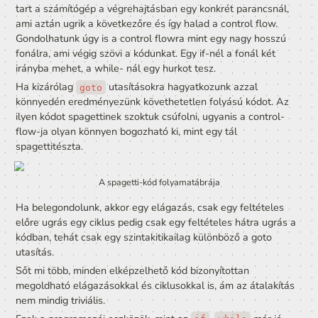
Az ideális C# forlmázásról bővebben: 
C# Puska 5 - Kódolási konvenciók
Kiegészítő anyag: 
Strukturált 
programozás és a Control flow
Az elágazások és ciklusok nem ismert fogalmak a számí
hardvere számára. A processzor semmi mást nem tud c
parancsról-parancsara végrehajtani egy memóriában lév
utasítás sort.
Van viszont egy olyan művelet minden számítógépben, 
“Ugrorj valahova máshova a memóriában, ha igaz valami
feltétel”. Ezt nevezzük jump utasnak.
A korai programozási nyelvekben nem léteztek elágazás
ciklusok, helyette a jump paranccsal egyenértékű 
goto
utasítás volt használatos.
Ha végig követjük egy program futását, akkor annak van