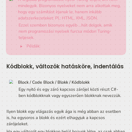
bizonyítottan bármilyen számítást univerzálisan meg tud
oldani az adott eszközzel.
Szakkifejezéssel élve ezeket a rendszereket Turing-telj
nevezzük.
A legtöbb programozási nyelv Turing-teljes, ám n
mindegyik. Bizonyos nyelveket nem arra alkottak 
hogy egy számítást írjanak le, hanem inkább 
adatszerkezeteket: Pl.: HTML, XML, JSON.
Ezzel szemben bizonyos egyéb …hát dolgok, amik
nem programozási nyelvek furcsa módon Turing-
teljesek.
‣
Példák:
Kódblokk, változók hatásköre, indent