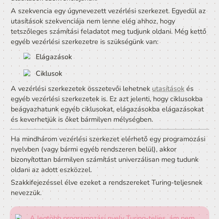
Láttuk, hogy egy programkód hogyan fut le fentről lefelé
Amilyen parancsot csak leírunk, azt a számítógép egymá
után, sorról sorra szorgalmasan végrehajtja. Ezt nevezzü
utasítások szekvenciájának.
A szekvencia egy úgynevezett vezérlési szerkezet. Egye
utasítások szekvenciája nem lenne elég ahhoz, hogy 
tetszőleges számítási feladatot meg tudjunk oldani. Még
egyéb vezérlési szerkezetre is szükségünk van:
Elágazások
Ciklusok
A vezérlési szerkezetek összetevői lehetnek 
utasítások
egyéb vezérlési szerkezetek is. Ez azt jelenti, hogy ciklu
beágyazhatunk egyéb ciklusokat, elágazásokba elágazá
és keverhetjük is őket bármilyen mélységben.
Ha mindhárom vezérlési szerkezet elérhető egy program
nyelvben (vagy bármi egyéb rendszeren belül), akkor 