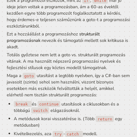
úgy nevezett control flow-ja, vagy vezérelt folyamata. M
tart a számítógép a végrehajtásban egy konkrét parancs
ami aztán ugrik a következőre és így halad a control flow
Gondolhatunk úgy is a control flowra mint egy nagy hos
fonálra, ami végig szövi a kódunkat. Egy if-nél a fonál ké
irányba mehet, a while- nál egy hurkot tesz.
Ha kizárólag 
 utasításokra hagyatkozunk azzal 
goto
könnyedén eredményezünk követhetetlen folyású kódot.
ilyen kódot spagettinek szoktuk csúfolni, ugyanis a cont
flow-ja olyan könnyen bogozható ki, mint egy tál 
spagettitészta.
A spagetti-kód folyamatábrája
Ha belegondolunk, akkor egy elágazás, csak egy feltétel
előre ugrás egy ciklus pedig csak egy feltételes hátra ug
kódban, tehát csak egy szintakitikailag különböző a goto
utasítás.