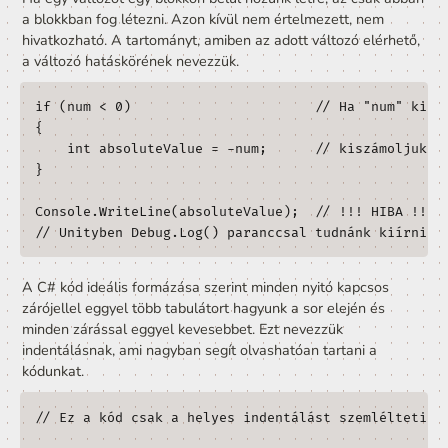
Block / Code Block / Blokk / Kódblokk
Egy nyitó és egy záró kapcsos zárójel közti részt
ben kódblokknak vagy egyszerűen blokknak neve
Ilyen blokk egy elágazás egyik ága is még abban az ese
is, ha egysoros a blokk és ezért elhagyjuk a kapcsos 
zárójeleket.
Ha egy változót egy blokkon belül hozunk létre, az csak
a blokkban fog létezni. Azon kívül nem értelmezett, nem
hivatkozható. A tartományt, amiben az adott változó elé
a változó hatáskörének nevezzük.
if (num < 0)                       // Ha "n
{

    int absoluteValue = -num;      // kiszá
}
