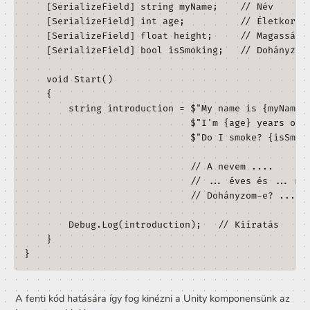
által készítetteket fogjuk használni.)
Az attribútumokat szögletes zárójel közé írjuk.
Az attribútumokról bővebben itt olvashatsz: 
Hasznos Unity attribútumok
Most meg fogunk tanulni egy kizárólag Unity specifikus 
attribútumot, a szerializált mezőt.
Egyelőre ne foglalkozzunk azzal, mi az, hogy szerializálá
csak nézzük meg mi történik akkor ha egy field elé a 
 attribútumot írjuk!
[SerializeField]
using UnityEngine;

class SerializeFieldTest : MonoBehaviour

{

    [SerializeField] string myName;    // Né
    [SerializeField] int age;          // Él