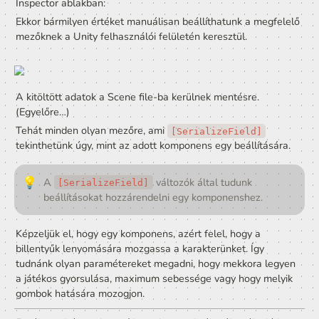
    [SerializeField] float height;     // Ma
    [SerializeField] bool isSmoking;   // Do
    void Start()

    {

        string introduction = $"My name is 
                              $"I'm {age} y
                              $"Do I smoke?
											        // A nevem ....

                              // ... éves é
															// Dohányzom-e? .....

        Debug.Log(introduction);   // Kiírat
    }

}