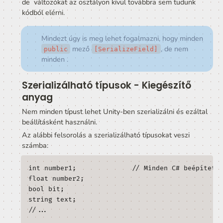
Tehát a 
 attribútummal a 
[SerializeField]
gyakorlatban azt mondjuk ki egy mezőről, hogy ez
beállítás, amit manuálisan az Unity Editor Inspecto
felületén lehet majd megadni.
Szóval vegyük át még egyszer!
 attribútumot írjuk, akkor a field
[SerializeField]
egyfelől megjelenik a Unity Inspector felületén és az
értéket ott, az Editorban tudjuk állítani,
másfelől a Scene file-ban mentésre kerül a beállított
és ha újra betöltjük a Scene-t, akkor a beállítás me
Nem szerializált mezők
Fontos kiemelni, hogy nem csak 
[SerializeField]
mezőket érdemes használni Unity-ben. A nem szerializál