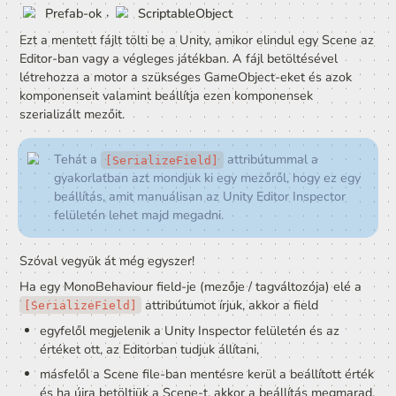
 A két fenti módszer csak  szintaktikában tér el. Egyébként 
pontosan ugyanazt jelenti.
A szerializáció
Mikor a 
 attribútumot írjuk egy mez
[SerializeField]
akkor gyakorlatilag azt mondjuk ki, hogy “Ez a field legy
szerializált!” Na de mi a fene az, hogy valami szerializál
Serialisation - Szerializáció
A szerializáció az a folyamat, amikor egy 
programozási objektumból nyelv- és 
platformfüggetlen adatot készítünk.
Ezt a szerializált adatott aztán többek között 
elmenthetjük fájlba vagy továbbíthatjuk hálózaton
keresztül.