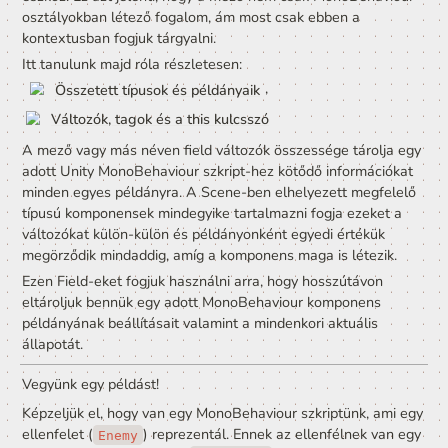
A field vagy mező egy változó, ami nem metódusban, h
pusztán osztályon belül lett deklarálva. A field minden 
objektum orientált programozási nyelvben megtalálható
eszköz. Ez azt jelenti, hogy a mező nem csak MonoBeha
osztályokban létező fogalom, ám most csak ebben a 
kontextusban fogjuk tárgyalni. 
Itt tanulunk majd róla részletesen:

, 
Összetett típusok és példányaik
Változók, tagok és a this kulcsszó
A mező vagy más néven field változók összessége tárol
adott Unity MonoBehaviour szkript-hez kötődő informáci
minden egyes példányra. A Scene-ben elhelyezett megf
típusú komponensek mindegyike tartalmazni fogja ezeke
változókat külön-külön és példányonként egyedi értékük
megörződik mindaddig, amíg a komponens maga is létez
Ezen Field-eket fogjuk használni arra, hogy hosszútávon
eltároljuk bennük egy adott MonoBehaviour komponens