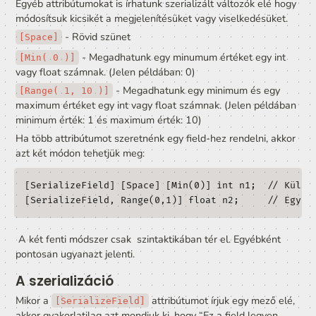
A fenti kód hatására így fog kinézni a Unity komponensü
Inspector ablakban:
Ekkor bármilyen értéket manuálisan beállíthatunk a meg
mezőknek a Unity felhasználói felületén keresztül.
A kitöltött adatok a Scene file-ba kerülnek mentésre. 
(Egyelőre…)
Tehát minden olyan mezőre, ami 
[SerializeField]
tekinthetünk úgy, mint az adott komponens egy beállítá
💡
A 
 változók által tudunk 
[SerializeField]
beállításokat hozzárendelni egy komponenshez.
Képzeljük el, hogy egy komponens, azért felel, hogy a 
billentyűk lenyomására mozgassa a karakterünket. Így 