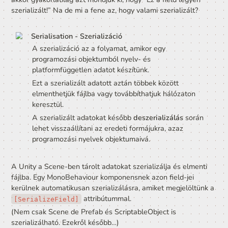
tudnánk olyan paramétereket megadni, hogy mekkora le
a játékos gyorsulása, maximum sebessége vagy hogy me
gombok hatására mozogjon.
Egyéb attribútumokat is írhatunk szerializált változók el
módosítsuk kicsikét a megjelenítésüket vagy viselkedés
 - Rövid szünet
[Space]
 - Megadhatunk egy minumum értéket egy 
[Min( 0 )]
vagy float számnak. (Jelen példában: 0)
 - Megadhatunk egy minimum és e
[Range( 1, 10 )]
maximum értéket egy int vagy float számnak. (Jelen pél
minimum érték: 1 és maximum érték: 10)
Ha több attribútumot szeretnénk egy field-hez rendelni, 
azt két módon tehetjük meg:
[SerializeField] [Space] [Min(0)] int n1;  
[SerializeField, Range(0,1)] float n2;     