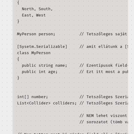
kódból elérni.
 mező 
, de nem 
public
[SerializeField]
minden 
.
Szerializálható típusok - Kiegészítő
anyag
Nem minden típust lehet Unity-ben szerializálni és ez
beállításként használni.
Az alábbi felsorolás a szerializálható típusokat veszi 
számba:
int number1;              // Minden C# be
float number2;

bool bit;

string text;
