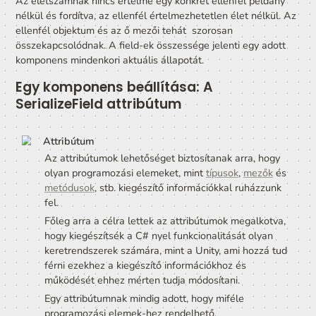
	int maxHP = 100;   // Field - Beállítás

	int currentHP;     // Field - Aktuális időben változó állapot

	void Start()

	{

		currentHP = maxHP;

	}

}
Az életszámnak nincs értelme egy konkrét ellenfél péld
nélkül és fordítva, az ellenfél értelmezhetetlen élet nélk
ellenfél objektum és az ő mezői tehát  szorosan 
összekapcsolódnak. A field-ek összessége jelenti egy ad
komponens mindenkori aktuális állapotát.
Egy komponens beállítása: A 
SerializeField attribútum