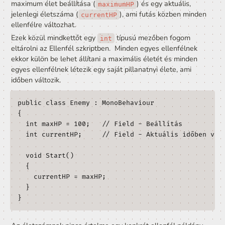
példányának beállításait valamint a mindenkori aktuális 
állapotát.
Vegyünk egy példást!
Képzeljük el, hogy van egy MonoBehaviour szkriptünk, a
ellenfelet (
) reprezentál. Ennek az ellenfélnek v
Enemy
maximum élet beállítása (
) és egy aktuális, 
maximumHP
jelenlegi életszáma (
), ami futás közben mi
currentHP
ellenfélre változhat.
Ezek közül mindkettőt egy 
 típusú mezőben fogom 
int
eltárolni az Ellenfél szkriptben.  Minden egyes ellenfélne
ekkor külön be lehet állítani a maximális életét és minde
egyes ellenfélnek létezik egy saját pillanatnyi élete, ami
időben változik.
public class Enemy : MonoBehaviour

{
