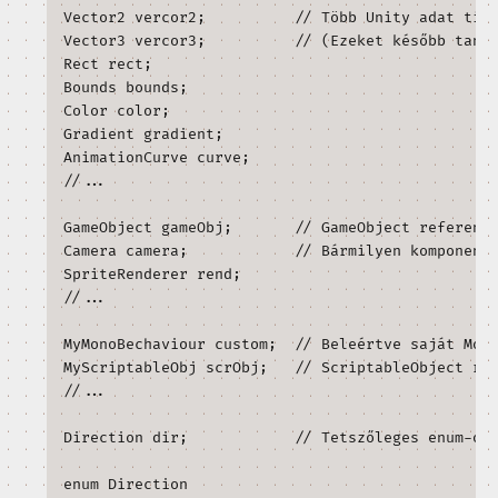
mezőknek is ugyanúgy megvan a haszna. Ezek fogják elt
egy szkriptelt komponens mindenkori aktuális állapotát.
Public és [SerializeField] mezők - 
Kiegészítő anyag
Az alábbiak megértéséhez szükséges a 
 lecke 
Tagváltozók és -metódusok láthatósága
megértése:
A Unity minden publikus mezőt úgy kezel, mintha a 
 attribútum elé lenne írva akkor 
[SerializeField]
ezt nem tesszük meg. Tehát a publikus field-ek anélkü
megjelennek az Inspector-on és mentődnek, hogy ez
külön jeleznénk.
Fontos kiemelni, hogy a publikus és 
[SerializeFi
mezők nem pontosan ugyanúgy működnek, ugyanis pr
de 
 változókat az osztályon kívül továbbra sem tudun