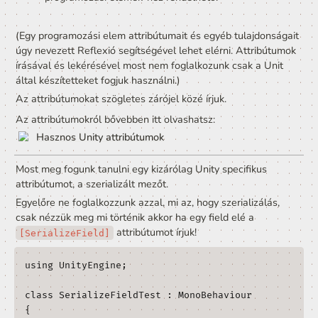
Attribútum
Az attribútumok lehetőséget biztosítanak arra, ho
olyan programozási elemeket, mint 
típusok
, 
mező
metódusok
, stb. kiegészítő információkkal ruházzu
fel.
Főleg arra a célra lettek az attribútumok megalkot
hogy kiegészítsék a C# nyel funkcionalitását olyan
keretrendszerek számára, mint a Unity, ami hozzá
férni ezekhez a kiegészítő információkhoz és 
működését ehhez mérten tudja módosítani.
Egy attribútumnak mindig adott, hogy miféle 
programozási elemek-hez rendelhető.
(Egy programozási elem attribútumait és egyéb tulajdon
úgy nevezett Reflexió segítségével lehet elérni. Attribú
írásával és lekérésével most nem foglalkozunk csak a Un